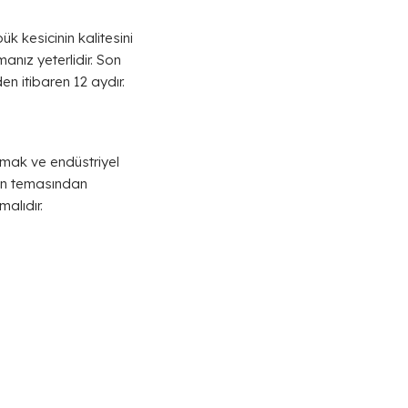
k kesicinin kalitesini
manız yeterlidir. Son
en itibaren 12 aydır.
nmak ve endüstriyel
dan temasından
alıdır.