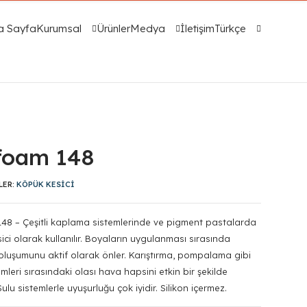
a Sayfa
Kurumsal
Ürünler
Medya
İletişim
Türkçe
foam 148
LER:
KÖPÜK KESICI
48 – Çeşitli kaplama sistemlerinde ve pigment pastalarda
ici olarak kullanılır. Boyaların uygulanması sırasında
oluşumunu aktif olarak önler. Karıştırma, pompalama gibi
emleri sırasındaki olası hava hapsini etkin bir şekilde
Sulu sistemlerle uyuşurluğu çok iyidir. Silikon içermez.