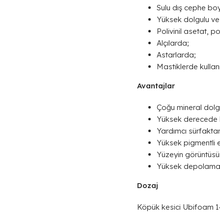
Sulu dış cephe bo
Yüksek dolgulu ve
Polivinil asetat, p
Alçılarda;
Astarlarda;
Mastiklerde kullanıl
Avantajlar
Çoğu mineral dolg
Yüksek derecede k
Yardımcı sürfaktan
Yüksek pigmentli e
Yüzeyin görüntüs
Yüksek depolama st
Dozaj
Köpük kesici Ubifoam 148