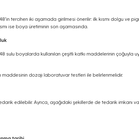
’in tercihen iki aşamada girilmesi önerilir: ilk kısmı dolgu ve pi
kısmı ise boya üretiminin son aşamasında.
luk
 sulu boyalarda kullanılan çeşitli katkı maddelerinin çoğuyla uy
 maddesinin dozajı laboratuvar testleri ile belirlenmelidir.
rik edilebilir. Ayrıca, aşağıdaki şekillerde de tedarik imkanı var
nma tarihi