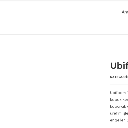
An
Ubi
KATEGORI
Ubifoam 1
köpük kes
kabarcık 
üretim işl
engeller. 