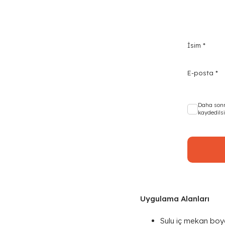
İsim
*
E-posta
*
Daha sonr
kaydedilsi
Uygulama Alanları
Sulu iç mekan boy