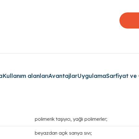
a
Kullanım alanları
Avantajlar
Uygulama
Sarfiyat ve 
polimerik taşıyıcı, yağlı polimerler;
beyazdan açık sarıya sıvı;