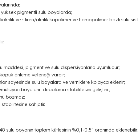
yalarında;
 yüksek pigmentli sulu boyalarda;
oliakrilik ve stiren/akrilik kopolimer ve homopolimer bazlı sulu si
ır.
u maddesi, pigment ve sulu dispersiyonlarla uyumludur;
öpük önleme yeteneği vardır;
lar sayesinde sulu boyalara ve verniklere kolayca eklenir;
mülsiyon boyaların depolama stabilitesini geliştirir;
ünü bozmaz;
abilitesine sahiptir.
 sulu boyanın toplam kütlesinin %0,1-0,5’i oranında eklenebilir.