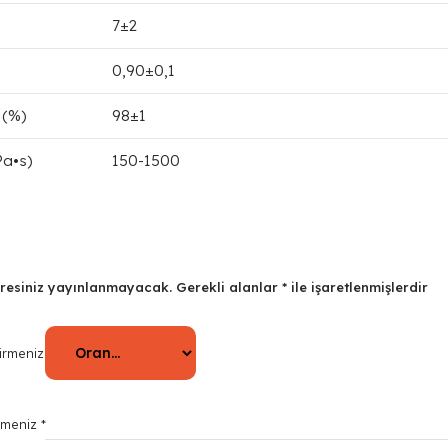
7±2
0,90±0,1
 (%)
98±1
Pa•s)
150-1500
resiniz yayınlanmayacak.
Gerekli alanlar
*
ile işaretlenmişlerdir
irmeniz
*
rmeniz
*