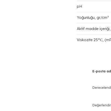
pH
Yoğunluğu, gr/cm³
Aktif madde içeriği,
Viskozite 25°С, (m
E-posta ad
Derecelend
Değerlendi