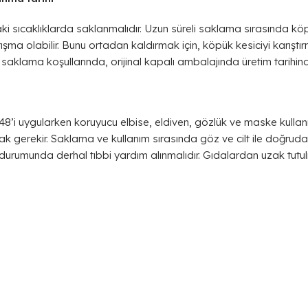
i sıcaklıklarda saklanmalıdır. Uzun süreli saklama sırasında köpü
ışma olabilir. Bunu ortadan kaldırmak için, köpük kesiciyi karıştır
en saklama koşullarında, orijinal kapalı ambalajında üretim tarihind
8’i uygularken koruyucu elbise, eldiven, gözlük ve maske kulla
mak gerekir. Saklama ve kullanım sırasında göz ve cilt ile doğru
ı durumunda derhal tıbbi yardım alınmalıdır. Gıdalardan uzak tutulm