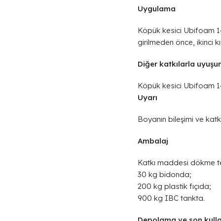
Uygulama
Köpük kesici Ubifoam 148
girilmeden önce, ikinci 
Diğer katkılarla uyuşur
Köpük kesici Ubifoam 148
Uyarı
Boyanın bileşimi ve katkı
Ambalaj
Katkı maddesi dökme teda
30 kg bidonda;
200 kg plastik fıçıda;
900 kg IBC tankta.
Depolama ve son kulla