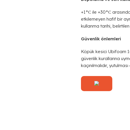
+1°С ile +30°С arasındak
etkilemeyen hafif bir ayr
kullanma tarihi, belirtil
Güvenlik önlemleri
Köpük kesici Ubifoam 14
güvenlik kurallarına uy
kaçınılmalıdır, yutulmas