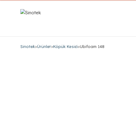
Sinotek
>
Ürünler
>
Köpük Kesici
>
Ubifoam 148