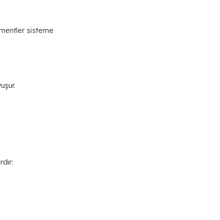
gmentler sisteme
uşur.
dır: