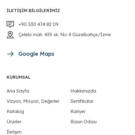
İLETIŞIM BILGILERIMIZ
+90 530 474 82 09
Çelebi mah. 435 sk. No 4 Güzelbahçe/İzmir
Google Maps
KURUMSAL
Ana Sayfa
Hakkımızda
Vizyon, Misyon, Değerler
Sertifikalar
Katalog
Kariyer
Ürünler
Basın Odası
İletişim