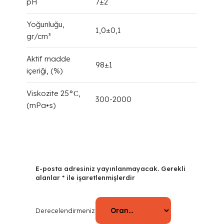
pH
7±2
Yoğunluğu,
1,0±0,1
gr/cm³
Aktif madde
98±1
içeriği, (%)
Viskozite 25°С,
300-2000
(mPa•s)
E-posta adresiniz yayınlanmayacak.
Gerekli
alanlar
*
ile işaretlenmişlerdir
Derecelendirmeniz
*