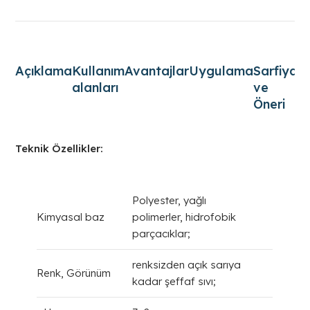
Açıklama
Kullanım
Avantajlar
Uygulama
Sarfiyat
alanları
ve
Öneri
Teknik Özellikler:
Polyester, yağlı
Kimyasal baz
polimerler, hidrofobik
parçacıklar;
renksizden açık sarıya
Renk, Görünüm
kadar şeffaf sıvı;