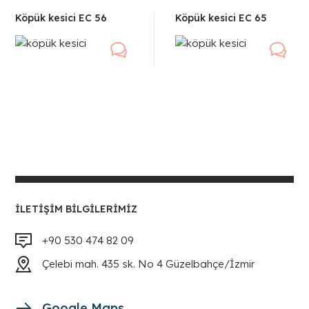
Köpük kesici EC 56
Köpük kesici EC 65
İLETIŞIM BILGILERIMIZ
+90 530 474 82 09
Çelebi mah. 435 sk. No 4 Güzelbahçe/İzmir
Google Maps