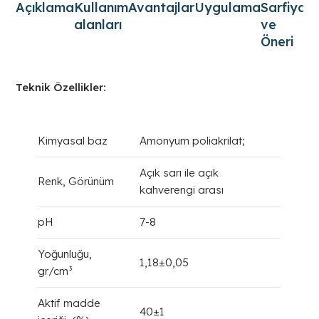
Açıklama
Kullanım
Avantajlar
Uygulama
Sarfiyat
alanları
ve
Öneri
Teknik Özellikler:
Kimyasal baz
Amonyum poliakrilat;
Açık sarı ile açık
Renk, Görünüm
kahverengi arası
pH
7-8
Yoğunluğu,
1,18±0,05
gr/cm³
Aktif madde
40±1