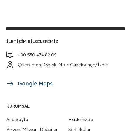
İLETIŞIM BILGILERIMIZ
+90 530 474 82 09
Çelebi mah. 435 sk. No 4 Güzelbahçe/İzmir
Google Maps
KURUMSAL
Ana Sayfa
Hakkımızda
Vizyon, Misyon, Değerler
Sertifikalar