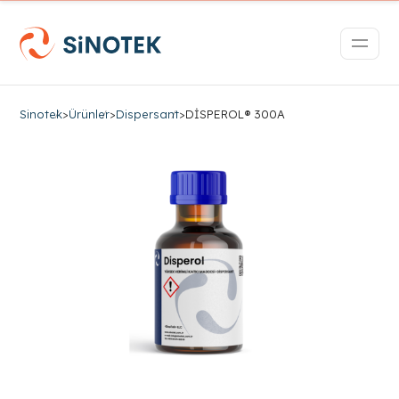
Sinotek
>
Ürünler
>
Dispersant
>
DİSPEROL® 300A