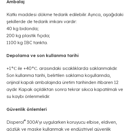
Ambalaj
Katkı maddesi dökme tedarik edilebilir. Ayrıca, aşağıdaki
şekillerde de tedarik imkanı vardır:
40 kg bidonda;
200 kg plastik fıçıda;
1100 kg IBC tankta.
Depolama ve son kullanma tarihi
+1°С ile +40°С. arasındaki sıcaklıklarda saklanmalıdır.
Son kullanma tarihi, belirtilen saklama koşullarında,
orijinal kapalı ambalajında üretim tarihinden itibaren 12
aydır. Kapak açıldıktan sonra tekrar sıkıca kapatılmalı ve
su kaybı önlenmelidir.
Güvenlik önlemleri
®
Disperol
300A’yı uygularken koruyucu elbise, eldiven,
gözlük ve maske kullanmak ve endüstriyel güvenlik