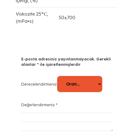
içeriği, (%)
Viskozite 25°С,
50±700
(mPa•s)
E-posta adresiniz yayınlanmayacak.
Gerekli
alanlar
*
ile işaretlenmişlerdir
Derecelendirmeniz
*
Değerlendirmeniz
*