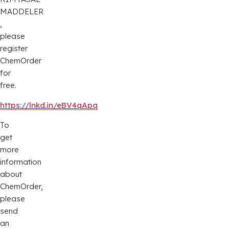
MADDELER
,
please
register
ChemOrder
for
free.
https://lnkd.in/eBV4qApq
To
get
more
information
about
ChemOrder,
please
send
an