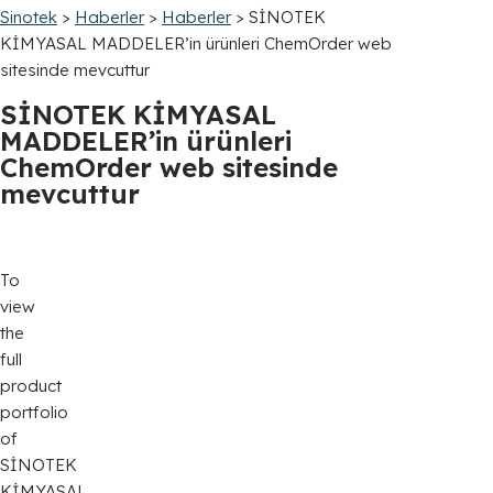
Sinotek
>
Haberler
>
Haberler
>
SİNOTEK
KİMYASAL MADDELER’in ürünleri ChemOrder web
sitesinde mevcuttur
SİNOTEK KİMYASAL
MADDELER’in ürünleri
ChemOrder web sitesinde
mevcuttur
To
view
the
full
product
portfolio
of
SİNOTEK
KİMYASAL