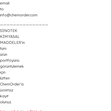
email
to
info@chemorder.com
———————————————
SİNOTEK
KİMYASAL
MADDELER’in
tüm
ürün
portföyünü
görüntülemek
için
lütfen
ChemOrder’a
ücretsiz
kayıt
olunuz.