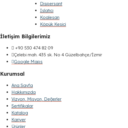
Dispersant
Islatıcı
Koalesan
Köpük Kesici
İletişim Bilgilerimiz
+90 530 474 82 09
Çelebi mah. 435 sk. No 4 Güzelbahçe/İzmir
Google Maps
Kurumsal
Ana Sayfa
Hakkımızda
Vizyon, Misyon, Değerler
Sertifikalar
Katalog
Kariyer
Ürünler