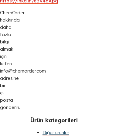
https://lnkd.in/eBV4qApq
ChemOrder
hakkında
daha
fazla
bilgi
almak
için
lütfen
info@chemorder.com
adresine
bir
e-
posta
gönderin.
Ürün kategorileri
Diğer ürünler