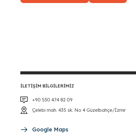
İLETIŞIM BILGILERIMIZ
+90 530 474 82 09
Çelebi mah. 435 sk. No 4 Güzelbahçe/İzmir
Google Maps