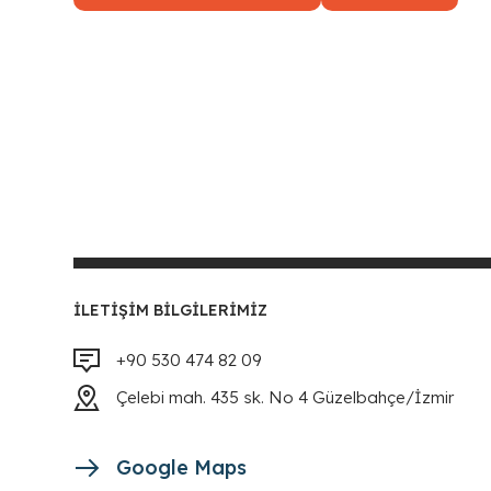
İLETIŞIM BILGILERIMIZ
+90 530 474 82 09
Çelebi mah. 435 sk. No 4 Güzelbahçe/İzmir
Google Maps