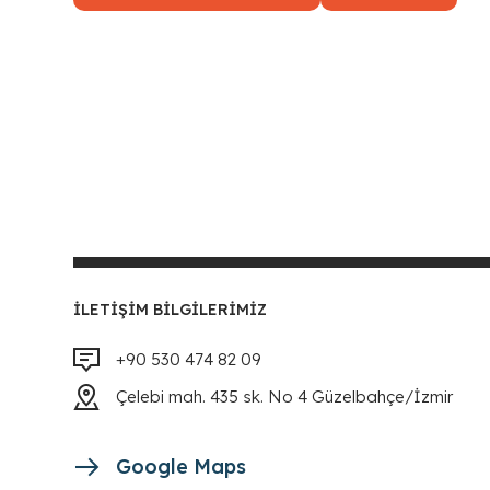
İLETIŞIM BILGILERIMIZ
+90 530 474 82 09
Çelebi mah. 435 sk. No 4 Güzelbahçe/İzmir
Google Maps