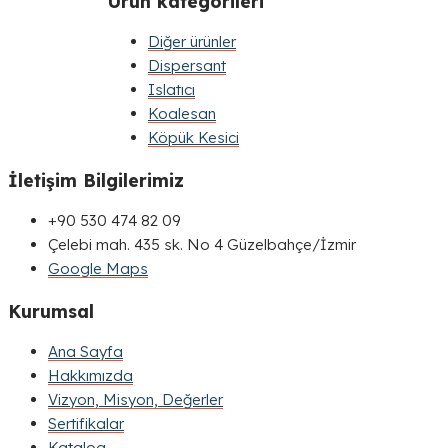
Ürün kategorileri
Diğer ürünler
Dispersant
Islatıcı
Koalesan
Köpük Kesici
İletişim Bilgilerimiz
+90 530 474 82 09
Çelebi mah. 435 sk. No 4 Güzelbahçe/İzmir
Google Maps
Kurumsal
Ana Sayfa
Hakkımızda
Vizyon, Misyon, Değerler
Sertifikalar
Katalog