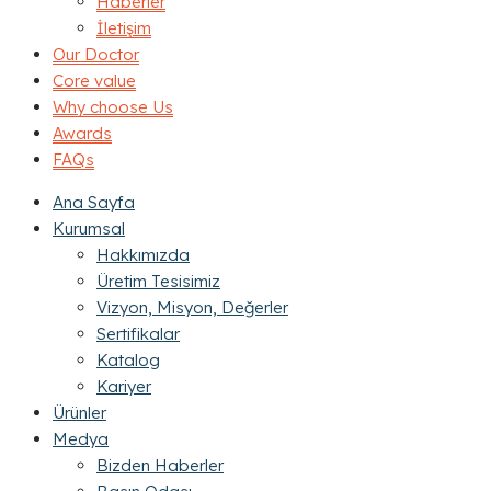
Haberler
İletişim
Our Doctor
Core value
Why choose Us
Awards
FAQs
Ana Sayfa
Kurumsal
Hakkımızda
Üretim Tesisimiz
Vizyon, Misyon, Değerler
Sertifikalar
Katalog
Kariyer
Ürünler
Medya
Bizden Haberler