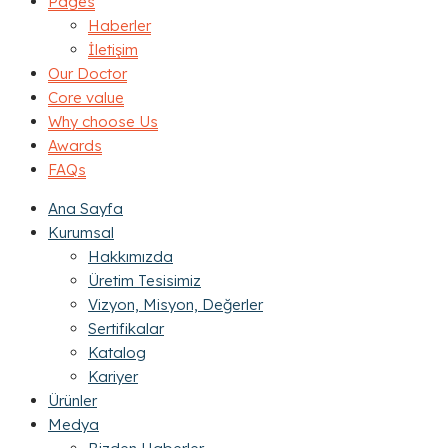
Pages
Haberler
İletişim
Our Doctor
Core value
Why choose Us
Awards
FAQs
Ana Sayfa
Kurumsal
Hakkımızda
Üretim Tesisimiz
Vizyon, Misyon, Değerler
Sertifikalar
Katalog
Kariyer
Ürünler
Medya