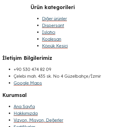
Ürün kategorileri
Diğer ürünler
Dispersant
Islatıcı
Koalesan
Köpük Kesici
İletişim Bilgilerimiz
+90 530 474 82 09
Çelebi mah. 435 sk. No 4 Güzelbahçe/İzmir
Google Maps
Kurumsal
Ana Sayfa
Hakkımızda
Vizyon, Misyon, Değerler
Sertifikalar