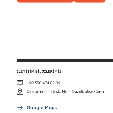
İLETIŞIM BILGILERIMIZ
+90 530 474 82 09
Çelebi mah. 435 sk. No 4 Güzelbahçe/İzmir
Google Maps