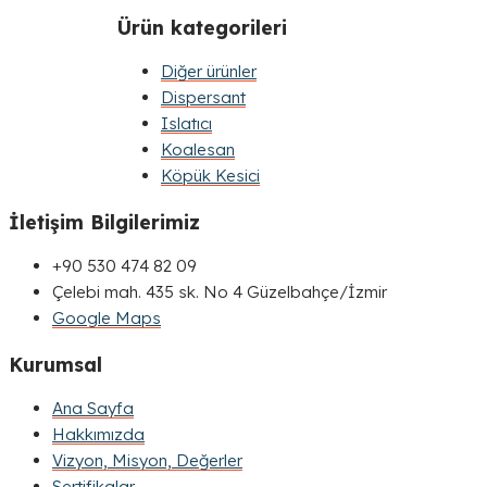
Ürün kategorileri
Diğer ürünler
Dispersant
Islatıcı
Koalesan
Köpük Kesici
İletişim Bilgilerimiz
+90 530 474 82 09
Çelebi mah. 435 sk. No 4 Güzelbahçe/İzmir
Google Maps
Kurumsal
Ana Sayfa
Hakkımızda
Vizyon, Misyon, Değerler
Sertifikalar