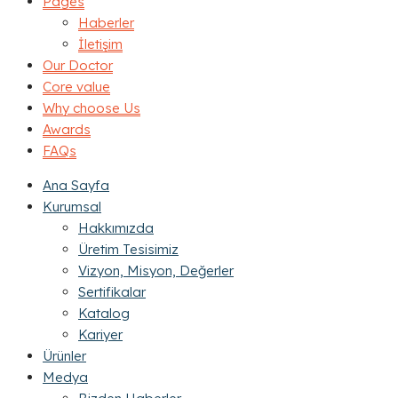
Pages
Haberler
İletişim
Our Doctor
Core value
Why choose Us
Awards
FAQs
Ana Sayfa
Kurumsal
Hakkımızda
Üretim Tesisimiz
Vizyon, Misyon, Değerler
Sertifikalar
Katalog
Kariyer
Ürünler
Medya