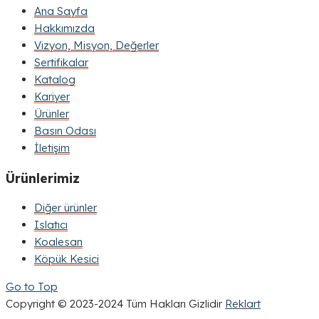
Ana Sayfa
Hakkımızda
Vizyon, Misyon, Değerler
Sertifikalar
Katalog
Kariyer
Ürünler
Basın Odası
İletişim
Ürünlerimiz
Diğer ürünler
Islatıcı
Koalesan
Köpük Kesici
Go to Top
Copyright © 2023-2024 Tüm Hakları Gizlidir
Reklart