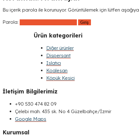
Bu içerik parola ile korunuyor. Görüntülemek için lütfen aşağıya 
Parola:
Ürün kategorileri
Diğer ürünler
Dispersant
Islatıcı
Koalesan
Köpük Kesici
İletişim Bilgilerimiz
+90 530 474 82 09
Çelebi mah. 435 sk. No 4 Güzelbahçe/İzmir
Google Maps
Kurumsal