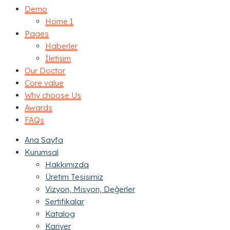
Demo
Home 1
Pages
Haberler
İletişim
Our Doctor
Core value
Why choose Us
Awards
FAQs
Ana Sayfa
Kurumsal
Hakkımızda
Üretim Tesisimiz
Vizyon, Misyon, Değerler
Sertifikalar
Katalog
Kariyer