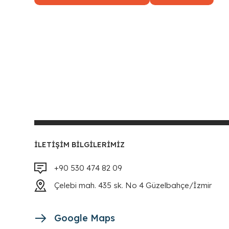
İLETIŞIM BILGILERIMIZ
+90 530 474 82 09
Çelebi mah. 435 sk. No 4 Güzelbahçe/İzmir
Google Maps