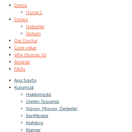
Demo
Home 1
Pages
Haberler
İletişim
Our Doctor
Core value
Why choose Us
Awards
FAQs
Ana Sayfa
Kurumsal
Hakkımızda
Üretim Tesisimiz
Vizyon, Misyon, Değerler
Sertifikalar
Katalog
Kariyer