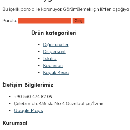
Bu içerik parola ile korunuyor. Görüntülemek için lütfen aşağıya 
Parola:
Ürün kategorileri
Diğer ürünler
Dispersant
Islatıcı
Koalesan
Köpük Kesici
İletişim Bilgilerimiz
+90 530 474 82 09
Çelebi mah. 435 sk. No 4 Güzelbahçe/İzmir
Google Maps
Kurumsal