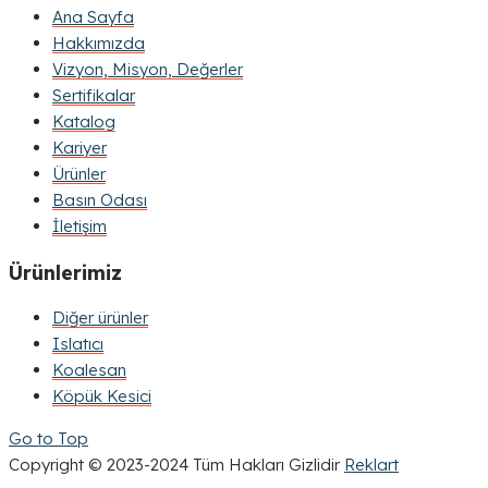
Ana Sayfa
Hakkımızda
Vizyon, Misyon, Değerler
Sertifikalar
Katalog
Kariyer
Ürünler
Basın Odası
İletişim
Ürünlerimiz
Diğer ürünler
Islatıcı
Koalesan
Köpük Kesici
Go to Top
Copyright © 2023-2024 Tüm Hakları Gizlidir
Reklart