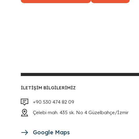
İLETIŞIM BILGILERIMIZ
+90 530 474 82 09
Çelebi mah. 435 sk. No 4 Güzelbahçe/İzmir
Google Maps