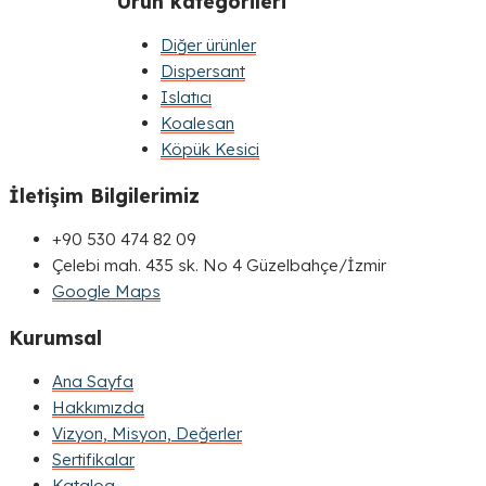
Ürün kategorileri
Diğer ürünler
Dispersant
Islatıcı
Koalesan
Köpük Kesici
İletişim Bilgilerimiz
+90 530 474 82 09
Çelebi mah. 435 sk. No 4 Güzelbahçe/İzmir
Google Maps
Kurumsal
Ana Sayfa
Hakkımızda
Vizyon, Misyon, Değerler
Sertifikalar
Katalog