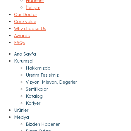
Haberler
İletişim
Our Doctor
Core value
Why choose Us
Awards
FAQs
Ana Sayfa
Kurumsal
Hakkımızda
Üretim Tesisimiz
Vizyon, Misyon, Değerler
Sertifikalar
Katalog
Kariyer
Ürünler
Medya
Bizden Haberler